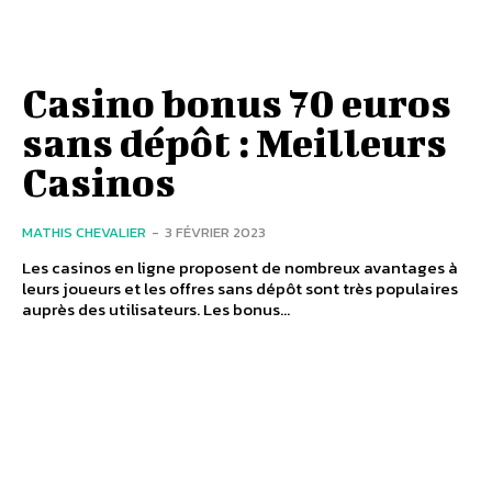
Casino bonus 70 euros
sans dépôt : Meilleurs
Casinos
MATHIS CHEVALIER
-
3 FÉVRIER 2023
Les casinos en ligne proposent de nombreux avantages à
leurs joueurs et les offres sans dépôt sont très populaires
auprès des utilisateurs. Les bonus...