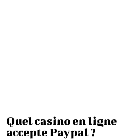
Quel casino en ligne
accepte Paypal ?