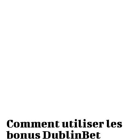
Comment utiliser les
bonus DublinBet