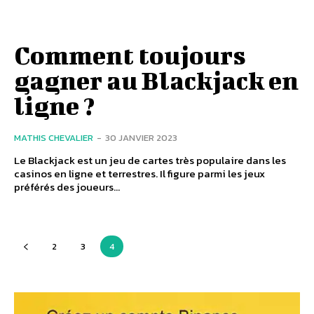
Comment toujours
gagner au Blackjack en
ligne ?
MATHIS CHEVALIER
-
30 JANVIER 2023
Le Blackjack est un jeu de cartes très populaire dans les
casinos en ligne et terrestres. Il figure parmi les jeux
préférés des joueurs...
2
3
4