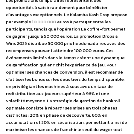
Les promotions temporaires représentent des
opportunités à saisir rapidement pour bénéficier
d’avantages exceptionnels. Le Kalamba Kash Drop propose
par exemple 10 000 000 euros à partager entre les
participants, tandis que l’opération Le coffre-fort permet
de gagner jusqu’à 50 000 euros. La promotion Drops &
Wins 2025 distribue 50 000 prix hebdomadaires avec des
récompenses pouvant atteindre 100 000 euros. Ces
événements limités dans le temps créent une dynamique
de gamification qui enrichit l’expérience de jeu. Pour
optimiser ses chances de conversion, il est recommandé
d’utiliser les bonus sur les deux tiers du temps disponible,
en privilégiant les machines à sous avec un taux de
redistribution aux joueurs supérieur à 96% et une
volatilité moyenne. La stratégie de gestion de bankroll
optimale consiste à répartir ses mises en trois phases
distinctes : 20% en phase de découverte, 60% en
accumulation et 20% en sécurisation, permettant ainsi de
maximiser les chances de franchir le seuil du wager tout