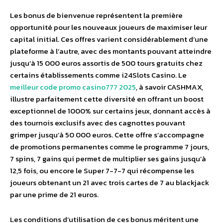
Les bonus de bienvenue représentent la première
opportunité pour les nouveaux joueurs de maximiser leur
capital initial. Ces offres varient considérablement d’une
plateforme à l’autre, avec des montants pouvant atteindre
jusqu’à 15 000 euros assortis de 500 tours gratuits chez
certains établissements comme i24Slots Casino. Le
meilleur code promo casino777 2025
, à savoir CASHMAX,
illustre parfaitement cette diversité en offrant un boost
exceptionnel de 1000% sur certains jeux, donnant accès à
des tournois exclusifs avec des cagnottes pouvant
grimper jusqu’à 50 000 euros. Cette offre s’accompagne
de promotions permanentes comme le programme 7 jours,
7 spins, 7 gains qui permet de multiplier ses gains jusqu’à
12,5 fois, ou encore le Super 7-7-7 qui récompense les
joueurs obtenant un 21 avec trois cartes de 7 au blackjack
par une prime de 21 euros.
Les conditions d’utilisation de ces bonus méritent une