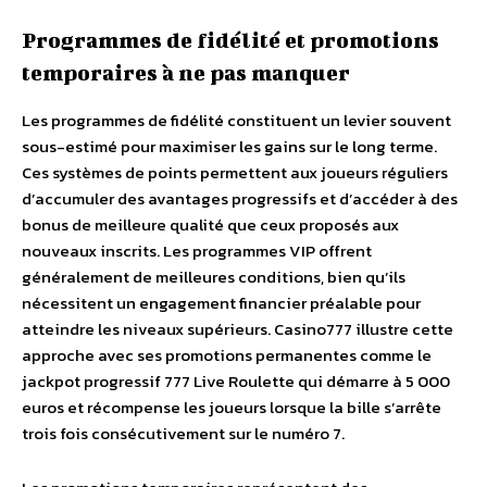
Programmes de fidélité et promotions
temporaires à ne pas manquer
Les programmes de fidélité constituent un levier souvent
sous-estimé pour maximiser les gains sur le long terme.
Ces systèmes de points permettent aux joueurs réguliers
d’accumuler des avantages progressifs et d’accéder à des
bonus de meilleure qualité que ceux proposés aux
nouveaux inscrits. Les programmes VIP offrent
généralement de meilleures conditions, bien qu’ils
nécessitent un engagement financier préalable pour
atteindre les niveaux supérieurs. Casino777 illustre cette
approche avec ses promotions permanentes comme le
jackpot progressif 777 Live Roulette qui démarre à 5 000
euros et récompense les joueurs lorsque la bille s’arrête
trois fois consécutivement sur le numéro 7.