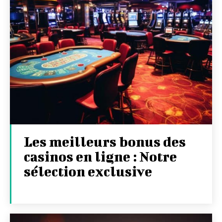
Les meilleurs bonus des
casinos en ligne : Notre
sélection exclusive