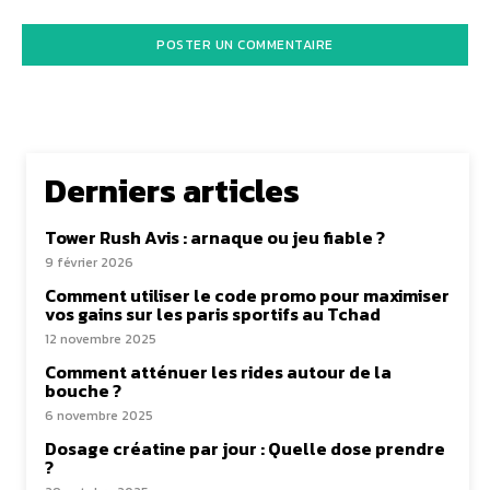
Derniers articles
Tower Rush Avis : arnaque ou jeu fiable ?
9 février 2026
Comment utiliser le code promo pour maximiser
vos gains sur les paris sportifs au Tchad
12 novembre 2025
Comment atténuer les rides autour de la
bouche ?
6 novembre 2025
Dosage créatine par jour : Quelle dose prendre
?