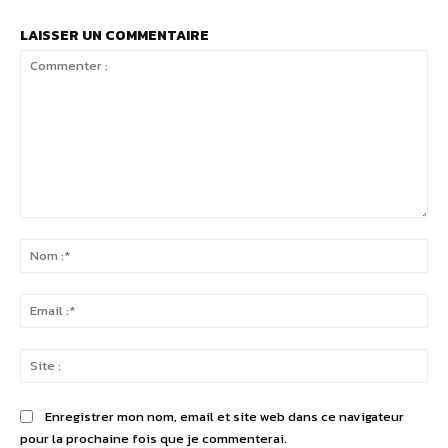
LAISSER UN COMMENTAIRE
Commenter
:
No
:*
Ema
:*
Sit
:
Enregistrer mon nom, email et site web dans ce navigateur
pour la prochaine fois que je commenterai.