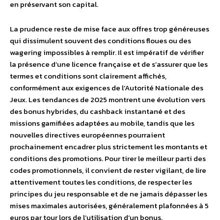
en préservant son capital.
La prudence reste de mise face aux offres trop généreuses
qui dissimulent souvent des conditions floues ou des
wagering impossibles à remplir. Il est impératif de vérifier
la présence d’une licence française et de s’assurer que les
termes et conditions sont clairement affichés,
conformément aux exigences de l’Autorité Nationale des
Jeux. Les tendances de 2025 montrent une évolution vers
des bonus hybrides, du cashback instantané et des
missions gamifiées adaptées au mobile, tandis que les
nouvelles directives européennes pourraient
prochainement encadrer plus strictement les montants et
conditions des promotions. Pour tirer le meilleur parti des
codes promotionnels, il convient de rester vigilant, de lire
attentivement toutes les conditions, de respecter les
principes du jeu responsable et de ne jamais dépasser les
mises maximales autorisées, généralement plafonnées à 5
euros par tour lors de l’utilisation d’un bonus.