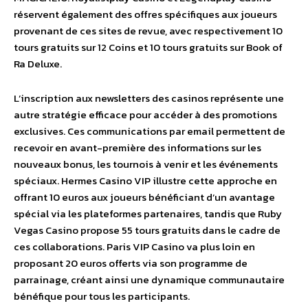
réservent également des offres spécifiques aux joueurs
provenant de ces sites de revue, avec respectivement 10
tours gratuits sur 12 Coins et 10 tours gratuits sur Book of
Ra Deluxe.
L’inscription aux newsletters des casinos représente une
autre stratégie efficace pour accéder à des promotions
exclusives. Ces communications par email permettent de
recevoir en avant-première des informations sur les
nouveaux bonus, les tournois à venir et les événements
spéciaux. Hermes Casino VIP illustre cette approche en
offrant 10 euros aux joueurs bénéficiant d’un avantage
spécial via les plateformes partenaires, tandis que Ruby
Vegas Casino propose 55 tours gratuits dans le cadre de
ces collaborations. Paris VIP Casino va plus loin en
proposant 20 euros offerts via son programme de
parrainage, créant ainsi une dynamique communautaire
bénéfique pour tous les participants.