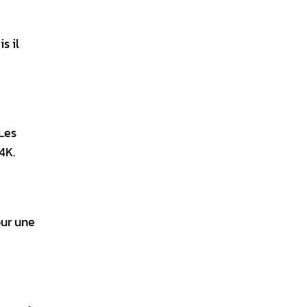
s il
 Les
4K.
our une