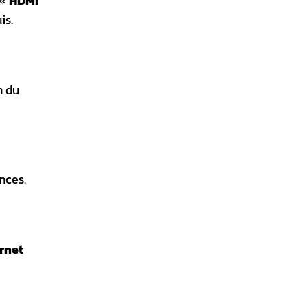
 «
HDMI
is.
n du
nces.
rnet