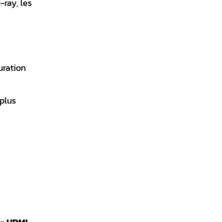
-ray, les
uration
 plus