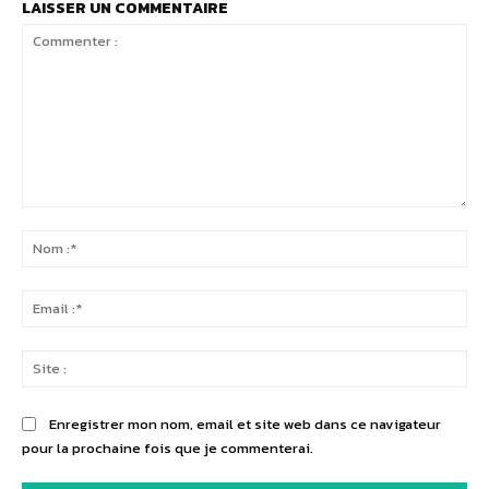
LAISSER UN COMMENTAIRE
Commenter
:
No
:*
Ema
:*
Sit
:
Enregistrer mon nom, email et site web dans ce navigateur
pour la prochaine fois que je commenterai.