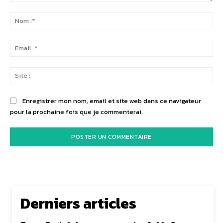
Commenter
:
No
:*
Ema
:*
Sit
:
Enregistrer mon nom, email et site web dans ce navigateur
pour la prochaine fois que je commenterai.
Derniers articles