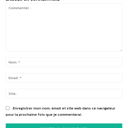
Commenter
:
No
:*
Ema
:*
Sit
:
Enregistrer mon nom, email et site web dans ce navigateur
pour la prochaine fois que je commenterai.