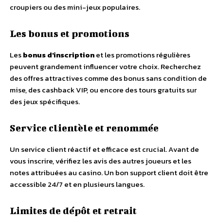
croupiers ou des mini-jeux populaires.
Les bonus et promotions
Les
bonus d’inscription
et les promotions régulières
peuvent grandement influencer votre choix. Recherchez
des offres attractives comme des bonus sans condition de
mise, des cashback VIP, ou encore des tours gratuits sur
des jeux spécifiques.
Service clientèle et renommée
Un service client réactif et efficace est crucial. Avant de
vous inscrire, vérifiez les avis des autres joueurs et les
notes attribuées au casino. Un bon support client doit être
accessible 24/7 et en plusieurs langues.
Limites de dépôt et retrait