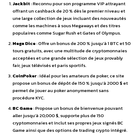
Jackbit
: Reconnu pour son programme VIP attrayant
offrant un cashback de 20 % dès le premier niveau et
une large collection de jeux incluant des nouveautés
comme les machines à sous Megaways et des titres
populaires comme Sugar Rush et Gates of Olympus.
Mega Dice
: Offre un bonus de 200 % jusqu’à 1 BTC et 50
tours gratuits, avec une multitude de cryptomonnaies
acceptées et une grande sélection de jeux provably
fair, jeux télévisés et paris sportifs.
CoinPoker
: Idéal pour les amateurs de poker, ce site
propose un bonus de dépôt de 150 % jusqu’à 2000 $ et
permet de jouer au poker anonymement sans
procédure KYC.
BC Game
: Propose un bonus de bienvenue pouvant
aller jusqu’à 20,000 $, supporte plus de 150
cryptomonnaies et inclut ses propres jeux signés BC
Game ainsi que des options de trading crypto intégré.