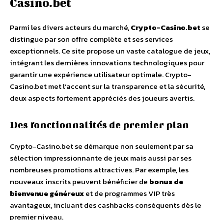
Casino.bet
Parmi les divers acteurs du marché,
Crypto-Casino.bet
se
distingue par son offre complète et ses services
exceptionnels. Ce site propose un vaste catalogue de jeux,
intégrant les dernières innovations technologiques pour
garantir une expérience utilisateur optimale. Crypto-
Casino.bet met l’accent sur la transparence et la sécurité,
deux aspects fortement appréciés des joueurs avertis.
Des fonctionnalités de premier plan
Crypto-Casino.bet se démarque non seulement par sa
sélection impressionnante de jeux mais aussi par ses
nombreuses promotions attractives. Par exemple, les
nouveaux inscrits peuvent bénéficier de
bonus de
bienvenue généreux
et de programmes VIP très
avantageux, incluant des cashbacks conséquents dès le
premier niveau.