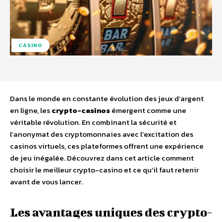
CASINO
Dans le monde en constante évolution des jeux d’argent
en ligne, les
crypto-casinos
émergent comme une
véritable révolution. En combinant la sécurité et
l’anonymat des cryptomonnaies avec l’excitation des
casinos virtuels, ces plateformes offrent une expérience
de jeu inégalée. Découvrez dans cet article comment
choisir le meilleur crypto-casino et ce qu’il faut retenir
avant de vous lancer.
Les avantages uniques des crypto-