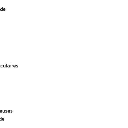
 de
aculaires
reuses
de