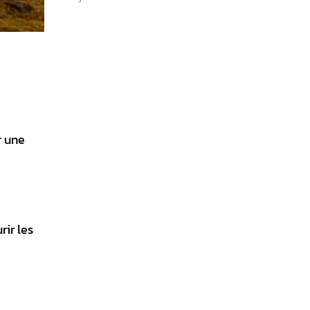
r une
rir les