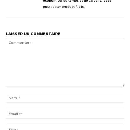
économiser du temps et de l'argent, idées
pour rester productif, etc.
LAISSER UN COMMENTAIRE
Commenter
:
No
:*
Ema
:*
Sit