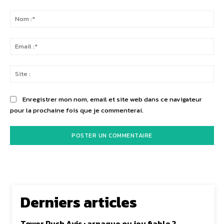
Commenter
:
No
:*
Ema
:*
Sit
:
Enregistrer mon nom, email et site web dans ce navigateur
pour la prochaine fois que je commenterai.
Derniers articles
Tower Rush Avis : arnaque ou jeu fiable ?