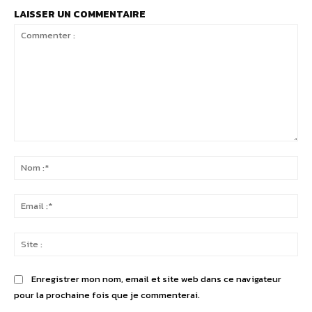
LAISSER UN COMMENTAIRE
Commenter
:
No
:*
Ema
:*
Sit
:
Enregistrer mon nom, email et site web dans ce navigateur
pour la prochaine fois que je commenterai.