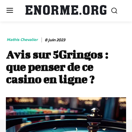
Mathis Chevalier
8 juin 2023
Avis sur 5Gringos :
que penser de ce
casino en ligne ?