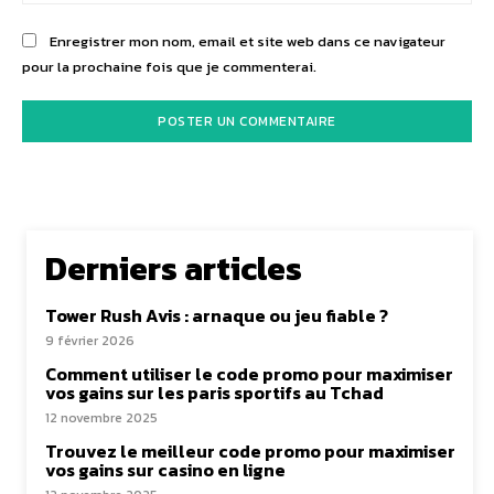
:
Enregistrer mon nom, email et site web dans ce navigateur
pour la prochaine fois que je commenterai.
Derniers articles
Tower Rush Avis : arnaque ou jeu fiable ?
9 février 2026
Comment utiliser le code promo pour maximiser
vos gains sur les paris sportifs au Tchad
12 novembre 2025
Trouvez le meilleur code promo pour maximiser
vos gains sur casino en ligne