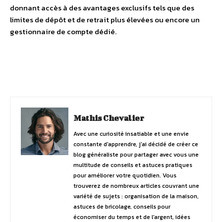
donnant accès à des avantages exclusifs tels que des
limites de dépôt et de retrait plus élevées ou encore un
gestionnaire de compte dédié.
Facebook
Twitter
Pinterest
Mathis Chevalier
Avec une curiosité insatiable et une envie
constante d'apprendre, j'ai décidé de créer ce
blog généraliste pour partager avec vous une
multitude de conseils et astuces pratiques
pour améliorer votre quotidien. Vous
trouverez de nombreux articles couvrant une
variété de sujets : organisation de la maison,
astuces de bricolage, conseils pour
économiser du temps et de l'argent, idées