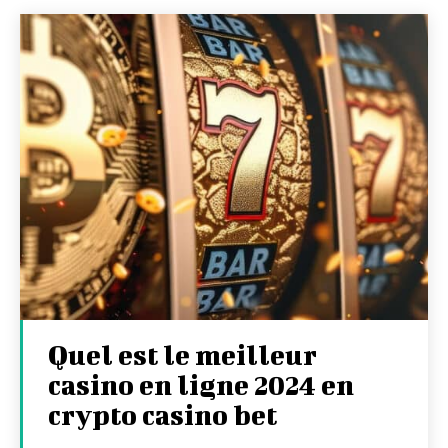
Quel est le meilleur
casino en ligne 2024 en
crypto casino bet