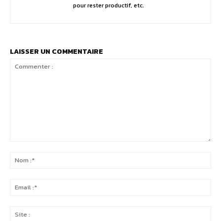
pour rester productif, etc.
LAISSER UN COMMENTAIRE
Commenter
:
No
:*
Ema
:*
Sit