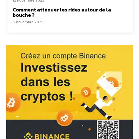
12 novembre 2025
Comment atténuer les rides autour de la
bouche ?
6 novembre 2025