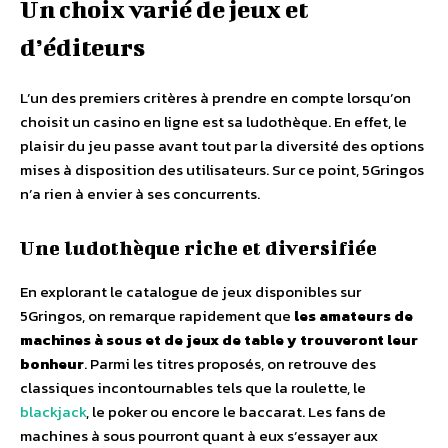
Un choix varié de jeux et
d’éditeurs
L’un des premiers critères à prendre en compte lorsqu’on
choisit un casino en ligne est sa ludothèque. En effet, le
plaisir du jeu passe avant tout par la diversité des options
mises à disposition des utilisateurs. Sur ce point, 5Gringos
n’a rien à envier à ses concurrents.
Une ludothèque riche et diversifiée
En explorant le catalogue de jeux disponibles sur
5Gringos, on remarque rapidement que
les amateurs de
machines à sous et de jeux de table y trouveront leur
bonheur
. Parmi les titres proposés, on retrouve des
classiques incontournables tels que la roulette, le
blackjack
, le poker ou encore le baccarat. Les fans de
machines à sous pourront quant à eux s’essayer aux