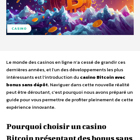
CASINO
Le monde des casinos en ligne n’a cessé de grandir ces
dernières années, et l’un des développements les plus
intéressants est l’introduction du
casino Bitcoin avec
bonus sans dépôt.
Naviguer dans cette nouvelle réalité
peut être déroutant, c’est pourquoi nous avons préparé un
guide pour vous permettre de profiter pleinement de cette
expérience innovante.
Pourquoi choisir un casino
Bitcoin présentant des bonus sans