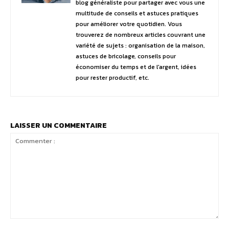
blog généraliste pour partager avec vous une
multitude de conseils et astuces pratiques
pour améliorer votre quotidien. Vous
trouverez de nombreux articles couvrant une
variété de sujets : organisation de la maison,
astuces de bricolage, conseils pour
économiser du temps et de l'argent, idées
pour rester productif, etc.
LAISSER UN COMMENTAIRE
Commenter