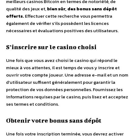
meilleurs casinos Bitcoin en termes de notoriété, de
qualité des jeux et,
bien sûr, des bonus sans dépôt
offerts.
Effectuer cette recherche vous permettra
également de vérifier s’ils possèdent les licences
nécessaires et évaluations positives des utilisateurs.
S’inscrire sur le casino choisi
Une fois que vous avez choisi le casino qui répond le
mieux à vos attentes, il est temps de vous y inscrire et
ouvrir votre compte joueur. Une adresse e-mail et un nom
d’utilisateur suffisent généralement pour garantir la
protection de vos données personnelles. Fournissez les
informations requises par le casino, puis lisez et acceptez
ses termes et conditions.
Obtenir votre bonus sans dépôt
Une fois votre inscription terminée, vous devrez activer