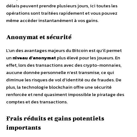
délais peuvent prendre plusieurs jours, ici toutes les
opérations sont traitées rapidement et vous pouvez
même accéder instantanément à vos gains.
Anonymat et sécurité
L’un des avantages majeurs du Bitcoin est qu’il permet
un
niveau d’anonymat
plus élevé pour les joueurs. En
effet, lors des transactions avec des crypto-monnaies,
aucune donnée personnelle n’est transmise, ce qui
diminue les risques de vol d’identité ou de fraudes. De
plus, la technologie blockchain offre une sécurité
renforcée et rend quasiment impossible le piratage des
comptes et des transactions.
Frais réduits et gains potentiels
importants