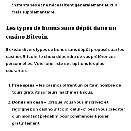
instantanés et ne nécessitent généralement aucun
frais supplémentaire.
Les types de bonus sans dépôt dans un
casino Bitcoin
Il existe divers types de bonus sans dépôt proposés par les
casinos Bitcoin, le choix dépendra de vos préférences
personnelles. Voici une liste des options les plus
courantes :
Free spins
– les casinos offrent un certain nombre de
tours gratuits sur leurs machines à sous;
Bonus en cash
– lorsque vous vous inscrivez et
rejoignez un casino Bitcoin, celui-ci peut vous créditer
d’un montant prédéfini pour commencer à jouer
gratuitement;