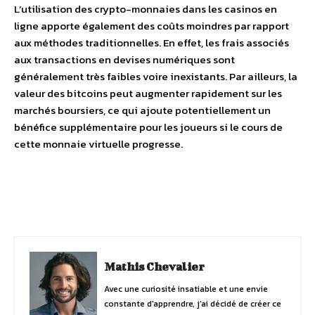
L’utilisation des crypto-monnaies dans les casinos en
ligne apporte également des coûts moindres par rapport
aux méthodes traditionnelles. En effet, les frais associés
aux transactions en devises numériques sont
généralement très faibles voire inexistants. Par ailleurs, la
valeur des bitcoins peut augmenter rapidement sur les
marchés boursiers, ce qui ajoute potentiellement un
bénéfice supplémentaire pour les joueurs si le cours de
cette monnaie virtuelle progresse.
Facebook
Twitter
Pinterest
Mathis Chevalier
Avec une curiosité insatiable et une envie
constante d'apprendre, j'ai décidé de créer ce