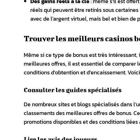
Des gains réels à la clé
: même s’il est offe
réels qui peuvent être retirés sous certaines
avec de l’argent virtuel, mais bel et bien de 
Trouver les meilleurs casinos 
Même si ce type de bonus est très intéressant, i
meilleures offres, il est essentiel de comparer 
conditions d’obtention et d’encaissement. Voici
Consulter les guides spécialisés
De nombreux sites et blogs spécialisés dans l’u
classements des meilleures offres de bonus. Ces
promotions disponibles et des conditions liées
Lire les avis des joueurs