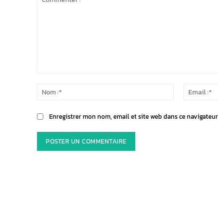
Commenter
:
Nom
:*
Enregistrer mon nom, email et site web dans ce navigateur