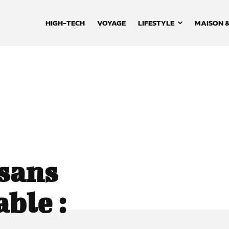
HIGH-TECH
VOYAGE
LIFESTYLE
MAISON &
sans
ble :