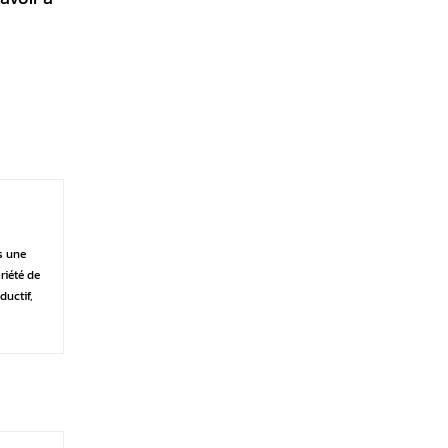
s une
riété de
ductif,