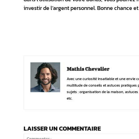
investir de l’argent personnel. Bonne chance et
Facebook
Twitte
PARTAGER
Mathis Chevalier
Avec une curiosité insatiable et une envie c
multitude de conseils et astuces pratiques 
sujets : organisation de la maison, astuces 
etc.
LAISSER UN COMMENTAIRE