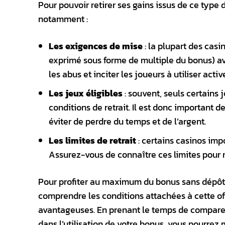
Pour pouvoir retirer ses gains issus de ce type 
notamment :
Les exigences de mise
: la plupart des cas
exprimé sous forme de multiple du bonus) avan
les abus et inciter les joueurs à utiliser act
Les jeux éligibles
: souvent, seuls certains 
conditions de retrait. Il est donc important d
éviter de perdre du temps et de l’argent.
Les limites de retrait
: certains casinos impo
Assurez-vous de connaître ces limites pour 
Pour profiter au maximum du bonus sans dépôt e
comprendre les conditions attachées à cette off
avantageuses. En prenant le temps de comparer 
dans l’utilisation de votre bonus, vous pourrez