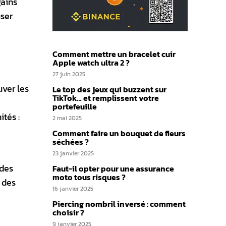
gains
user
Comment mettre un bracelet cuir
Apple watch ultra 2 ?
27 juin 2025
uver les
Le top des jeux qui buzzent sur
TikTok… et remplissent votre
portefeuille
tés :
2 mai 2025
Comment faire un bouquet de fleurs
séchées ?
23 janvier 2025
 des
Faut-il opter pour une assurance
moto tous risques​ ?
 des
16 janvier 2025
Piercing nombril inversé : comment
choisir ?
9 janvier 2025