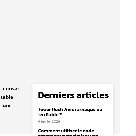
s’amuser
Derniers articles
ssable
 leur
Tower Rush Avis : arnaque ou
jeu fiable ?
9 février 2026
Comment utiliser le code
promo pour maximiser vos