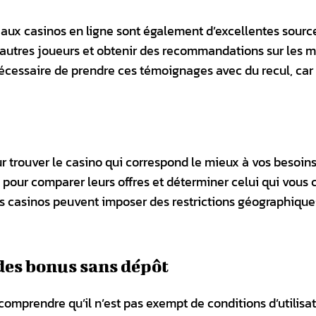
 aux casinos en ligne sont également d’excellentes sourc
’autres joueurs et obtenir des recommandations sur les m
 nécessaire de prendre ces témoignages avec du recul, ca
ur trouver le casino qui correspond le mieux à vos besoins
es pour comparer leurs offres et déterminer celui qui vous
ins casinos peuvent imposer des restrictions géographique
des bonus sans dépôt
e comprendre qu’il n’est pas exempt de conditions d’utilisat