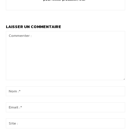
LAISSER UN COMMENTAIRE
Commenter
:
No
:*
Ema
:*
Sit
: