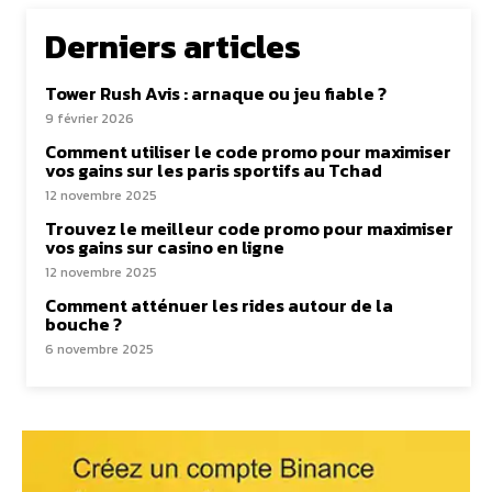
Derniers articles
Tower Rush Avis : arnaque ou jeu fiable ?
9 février 2026
Comment utiliser le code promo pour maximiser
vos gains sur les paris sportifs au Tchad
12 novembre 2025
Trouvez le meilleur code promo pour maximiser
vos gains sur casino en ligne
12 novembre 2025
Comment atténuer les rides autour de la
bouche ?
6 novembre 2025