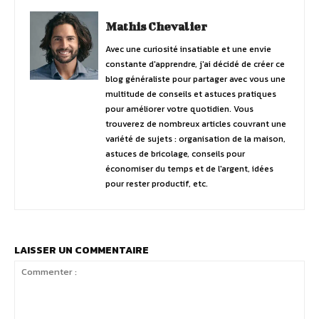
Mathis Chevalier
Avec une curiosité insatiable et une envie
constante d'apprendre, j'ai décidé de créer ce
blog généraliste pour partager avec vous une
multitude de conseils et astuces pratiques
pour améliorer votre quotidien. Vous
trouverez de nombreux articles couvrant une
variété de sujets : organisation de la maison,
astuces de bricolage, conseils pour
économiser du temps et de l'argent, idées
pour rester productif, etc.
LAISSER UN COMMENTAIRE