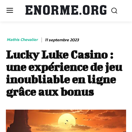
Mathis Chevalier
11 septembre 2023
Lucky Luke Casino :
une expérience de jeu
inoubliable en ligne
grâce aux bonus