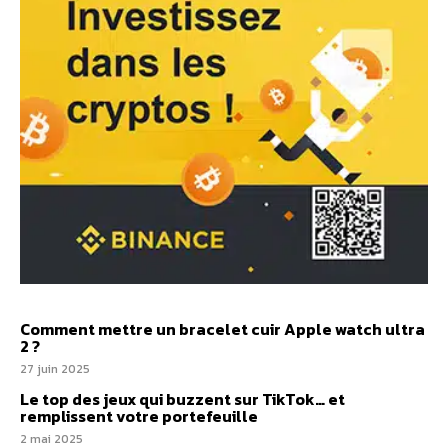
Comment mettre un bracelet cuir Apple watch ultra
2 ?
27 juin 2025
Le top des jeux qui buzzent sur TikTok… et
remplissent votre portefeuille
2 mai 2025