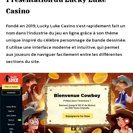
Casino
Fondé en 2019, Lucky Luke Casino s’est rapidement fait un
nom dans l’industrie du jeu en ligne grâce à son thème
unique inspiré du célèbre personnage de bande dessinée.
Il utilise une interface moderne et intuitive, qui permet
aux joueurs de naviguer facilement entre les différentes
sections du site.