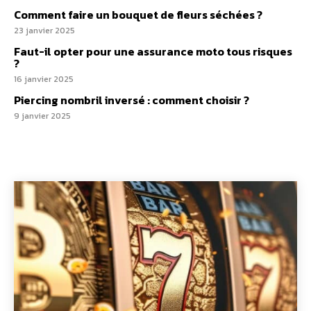
Comment faire un bouquet de fleurs séchées ?
23 janvier 2025
Faut-il opter pour une assurance moto tous risques​
?
16 janvier 2025
Piercing nombril inversé : comment choisir ?
9 janvier 2025