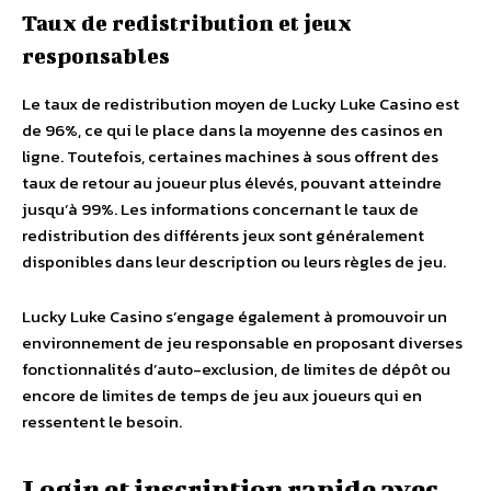
Taux de redistribution et jeux
responsables
Le taux de redistribution moyen de Lucky Luke Casino est
de 96%, ce qui le place dans la moyenne des casinos en
ligne. Toutefois, certaines machines à sous offrent des
taux de retour au joueur plus élevés, pouvant atteindre
jusqu’à 99%. Les informations concernant le taux de
redistribution des différents jeux sont généralement
disponibles dans leur description ou leurs règles de jeu.
Lucky Luke Casino s’engage également à promouvoir un
environnement de jeu responsable en proposant diverses
fonctionnalités d’auto-exclusion, de limites de dépôt ou
encore de limites de temps de jeu aux joueurs qui en
ressentent le besoin.
Login et inscription rapide avec