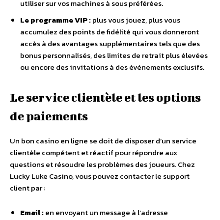
utiliser sur vos machines à sous préférées.
Le programme VIP :
plus vous jouez, plus vous
accumulez des points de fidélité qui vous donneront
accès à des avantages supplémentaires tels que des
bonus personnalisés, des limites de retrait plus élevées
ou encore des invitations à des événements exclusifs.
Le service clientèle et les options
de paiements
Un bon casino en ligne se doit de disposer d’un service
clientèle compétent et réactif pour répondre aux
questions et résoudre les problèmes des joueurs. Chez
Lucky Luke Casino, vous pouvez contacter le support
client par :
Email :
en envoyant un message à l’adresse