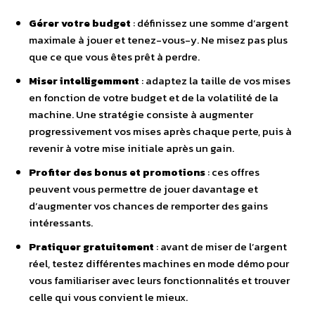
Gérer votre budget
: définissez une somme d’argent
maximale à jouer et tenez-vous-y. Ne misez pas plus
que ce que vous êtes prêt à perdre.
Miser intelligemment
: adaptez la taille de vos mises
en fonction de votre budget et de la volatilité de la
machine. Une stratégie consiste à augmenter
progressivement vos mises après chaque perte, puis à
revenir à votre mise initiale après un gain.
Profiter des bonus et promotions
: ces offres
peuvent vous permettre de jouer davantage et
d’augmenter vos chances de remporter des gains
intéressants.
Pratiquer gratuitement
: avant de miser de l’argent
réel, testez différentes machines en mode démo pour
vous familiariser avec leurs fonctionnalités et trouver
celle qui vous convient le mieux.