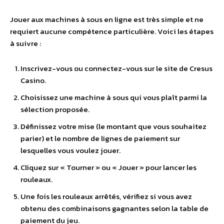
Jouer aux machines à sous en ligne est très simple et ne
requiert aucune compétence particulière. Voici les étapes
à suivre :
Inscrivez-vous ou connectez-vous sur le site de Cresus
Casino.
Choisissez une machine à sous qui vous plaît parmi la
sélection proposée.
Définissez votre mise (le montant que vous souhaitez
parier) et le nombre de lignes de paiement sur
lesquelles vous voulez jouer.
Cliquez sur « Tourner » ou « Jouer » pour lancer les
rouleaux.
Une fois les rouleaux arrêtés, vérifiez si vous avez
obtenu des combinaisons gagnantes selon la table de
paiement du jeu.