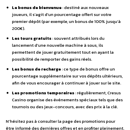
Le bonus de bienvenue
: destiné aux nouveaux
joueurs, il s’agit d’un pourcentage offert sur votre
premier dépôt (par exemple, un bonus de 100% jusqu’à
200€).
Les tours gratuits
: souvent attribués lors du
lancement d’une nouvelle machine à sous, ils
permettent de jouer gratuitement tout en ayant la
possibilité de remporter des gains réels.
Les bonus de recharge
: ce type de bonus offre un
pourcentage supplémentaire sur vos dépôts ultérieurs,
afin de vous encourager à continuer à jouer sur le site.
Les promotions temporaires
: régulièrement, Cresus
Casino organise des événements spéciaux tels que des
tournois ou des jeux-concours, avec des prix à la clé.
N’hésitez pas à consulter la page des promotions pour
être informé des dernières offres et en profiter pleinement.