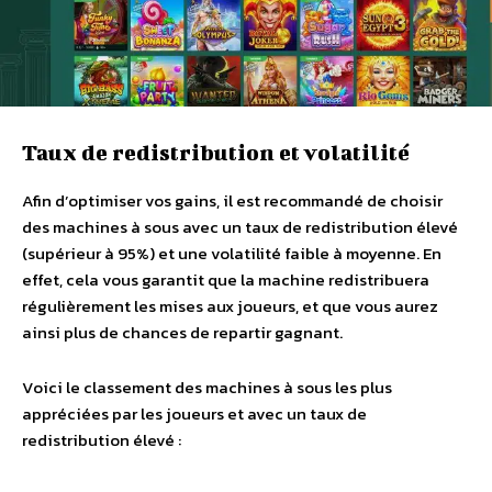
Taux de redistribution et volatilité
Afin d’optimiser vos gains, il est recommandé de choisir
des machines à sous avec un taux de redistribution élevé
(supérieur à 95%) et une volatilité faible à moyenne. En
effet, cela vous garantit que la machine redistribuera
régulièrement les mises aux joueurs, et que vous aurez
ainsi plus de chances de repartir gagnant.
Voici le classement des machines à sous les plus
appréciées par les joueurs et avec un taux de
redistribution élevé :