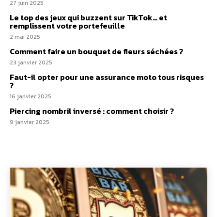
27 juin 2025
Le top des jeux qui buzzent sur TikTok… et
remplissent votre portefeuille
2 mai 2025
Comment faire un bouquet de fleurs séchées ?
23 janvier 2025
Faut-il opter pour une assurance moto tous risques​
?
16 janvier 2025
Piercing nombril inversé : comment choisir ?
9 janvier 2025