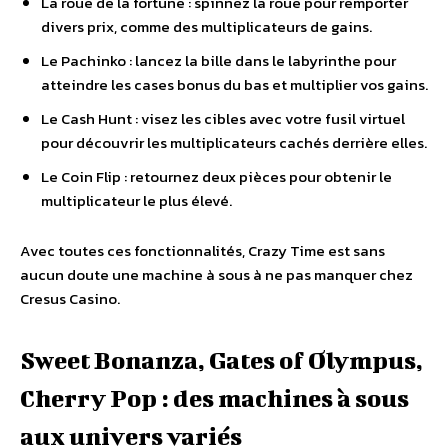
La roue de la fortune : spinnez la roue pour remporter
divers prix, comme des multiplicateurs de gains.
Le Pachinko : lancez la bille dans le labyrinthe pour
atteindre les cases bonus du bas et multiplier vos gains.
Le Cash Hunt : visez les cibles avec votre fusil virtuel
pour découvrir les multiplicateurs cachés derrière elles.
Le Coin Flip : retournez deux pièces pour obtenir le
multiplicateur le plus élevé.
Avec toutes ces fonctionnalités, Crazy Time est sans
aucun doute une machine à sous à ne pas manquer chez
Cresus Casino.
Sweet Bonanza, Gates of Olympus,
Cherry Pop : des machines à sous
aux univers variés