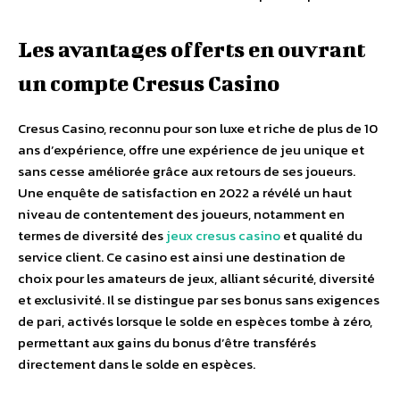
Les avantages offerts en ouvrant
un compte Cresus Casino
Cresus Casino, reconnu pour son luxe et riche de plus de 10
ans d’expérience, offre une expérience de jeu unique et
sans cesse améliorée grâce aux retours de ses joueurs.
Une enquête de satisfaction en 2022 a révélé un haut
niveau de contentement des joueurs, notamment en
termes de diversité des
jeux cresus casino
et qualité du
service client. Ce casino est ainsi une destination de
choix pour les amateurs de jeux, alliant sécurité, diversité
et exclusivité. Il se distingue par ses bonus sans exigences
de pari, activés lorsque le solde en espèces tombe à zéro,
permettant aux gains du bonus d’être transférés
directement dans le solde en espèces.