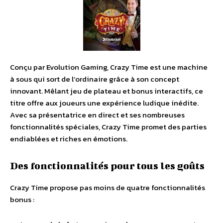
Conçu par Evolution Gaming, Crazy Time est une machine
à sous qui sort de l’ordinaire grâce à son concept
innovant. Mêlant jeu de plateau et bonus interactifs, ce
titre offre aux joueurs une expérience ludique inédite.
Avec sa présentatrice en direct et ses nombreuses
fonctionnalités spéciales, Crazy Time promet des parties
endiablées et riches en émotions.
Des fonctionnalités pour tous les goûts
Crazy Time propose pas moins de quatre fonctionnalités
bonus :