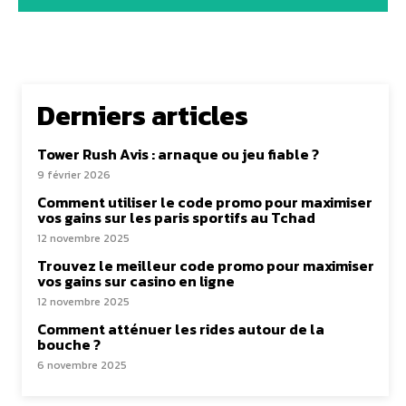
Derniers articles
Tower Rush Avis : arnaque ou jeu fiable ?
9 février 2026
Comment utiliser le code promo pour maximiser
vos gains sur les paris sportifs au Tchad
12 novembre 2025
Trouvez le meilleur code promo pour maximiser
vos gains sur casino en ligne
12 novembre 2025
Comment atténuer les rides autour de la
bouche ?
6 novembre 2025