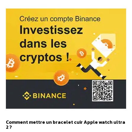
Comment mettre un bracelet cuir Apple watch ultra
2 ?