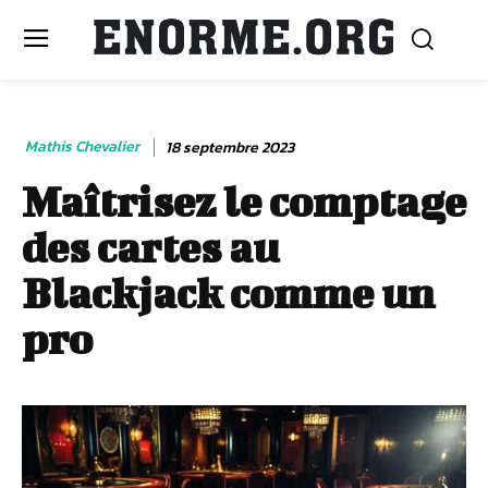
Mathis Chevalier
18 septembre 2023
Maîtrisez le comptage
des cartes au
Blackjack comme un
pro