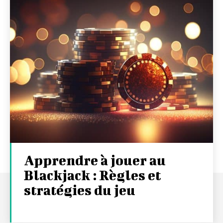
Apprendre à jouer au
Blackjack : Règles et
stratégies du jeu