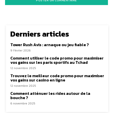
Derniers articles
Tower Rush Avis : arnaque ou jeu fiable ?
9 février 2026
Comment utiliser le code promo pour maximiser
vos gains sur les paris sportifs au Tchad
12 novembre 2025
Trouvez le meilleur code promo pour maximiser
vos gains sur casino en ligne
12 novembre 2025
Comment atténuer les rides autour de la
bouche ?
6 novembre 2025