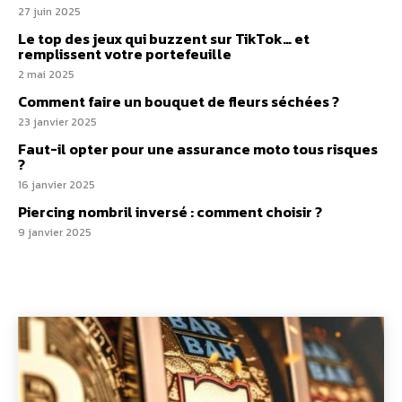
27 juin 2025
Le top des jeux qui buzzent sur TikTok… et
remplissent votre portefeuille
2 mai 2025
Comment faire un bouquet de fleurs séchées ?
23 janvier 2025
Faut-il opter pour une assurance moto tous risques​
?
16 janvier 2025
Piercing nombril inversé : comment choisir ?
9 janvier 2025