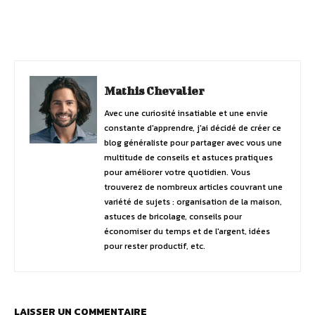
Facebook
Twitter
Pinterest
Mathis Chevalier
Avec une curiosité insatiable et une envie
constante d'apprendre, j'ai décidé de créer ce
blog généraliste pour partager avec vous une
multitude de conseils et astuces pratiques
pour améliorer votre quotidien. Vous
trouverez de nombreux articles couvrant une
variété de sujets : organisation de la maison,
astuces de bricolage, conseils pour
économiser du temps et de l'argent, idées
pour rester productif, etc.
LAISSER UN COMMENTAIRE